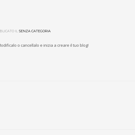
LICATO IL
SENZA CATEGORIA
ificalo o cancellalo e inizia a creare il tuo blog!