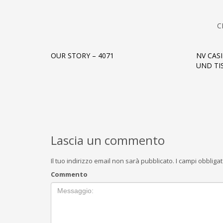
C
OUR STORY – 4071
NV CAS
UND TI
Lascia un commento
Il tuo indirizzo email non sarà pubblicato.
I campi obbliga
Commento