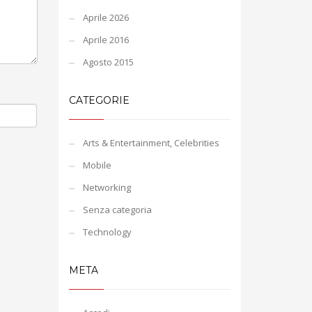
Aprile 2026
Aprile 2016
Agosto 2015
CATEGORIE
Arts & Entertainment, Celebrities
Mobile
Networking
Senza categoria
Technology
META