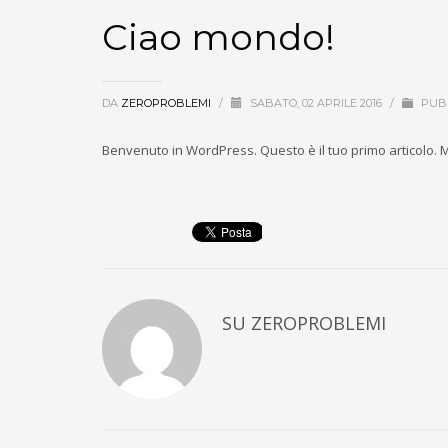
Ciao mondo!
DA
ZEROPROBLEMI
/
SABATO, 02 APRILE 2016
/
PUBB
Benvenuto in WordPress. Questo è il tuo primo articolo. Mod
SU
ZEROPROBLEMI