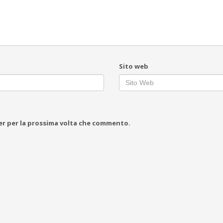
Sito web
ser per la prossima volta che commento.